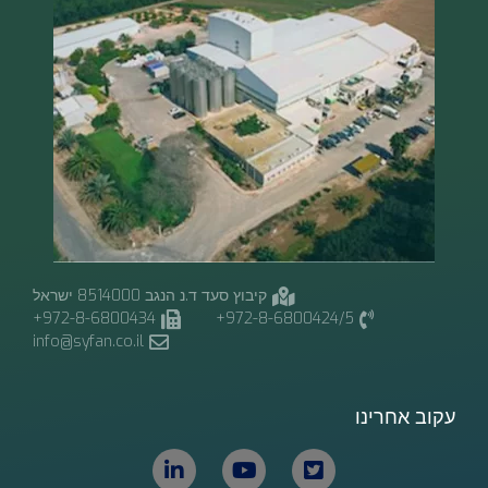
קיבוץ סעד ד.נ הנגב 8514000 ישראל
972-8-6800434+
972-8-6800424/5+
info@syfan.co.il
עקוב אחרינו