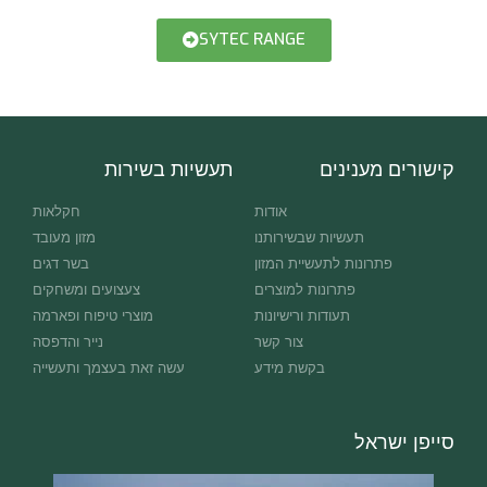
SYTEC RANGE
קישורים מענינים
תעשיות בשירות
אודות
חקלאות
תעשיות שבשירותנו
מזון מעובד
פתרונות לתעשיית המזון
בשר דגים
פתרונות למוצרים
צעצועים ומשחקים
תעודות ורישיונות
מוצרי טיפוח ופארמה
צור קשר
נייר והדפסה
בקשת מידע
עשה זאת בעצמך ותעשייה
סייפן ישראל