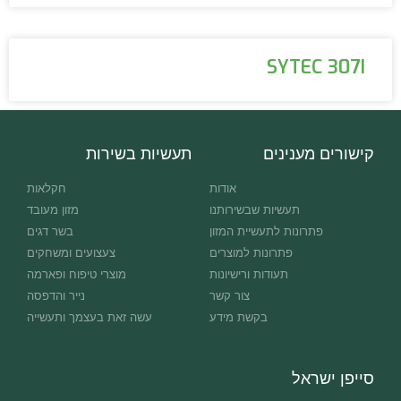
SYTEC 307I
קישורים מענינים
תעשיות בשירות
אודות
חקלאות
תעשיות שבשירותנו
מזון מעובד
פתרונות לתעשיית המזון
בשר דגים
פתרונות למוצרים
צעצועים ומשחקים
תעודות ורישיונות
מוצרי טיפוח ופארמה
צור קשר
נייר והדפסה
בקשת מידע
עשה זאת בעצמך ותעשייה
סייפן ישראל